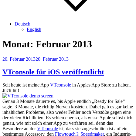
Deutsch
English
Monat:
Februar 2013
Veröffentlicht
20. Februar 2013
20. Februar 2013
am
VTconsole für iOS veröffentlicht
Seit heute ist meine App
VTconsole
in Apples App Store zu haben.
Juch-hu!
Genau 3 Monate dauerte es, bis Apple endlich „Ready for Sale“
sagte. 3 Monate, die richtig Nerven kosteten. Dabei gab es gar keine
inhaltlichen Probleme, also weder Fehler noch Verstöße gegen eine
der vielen Richtlinien. Es schien eher so, als wisse Apple selbst nicht
genau, wie mit solch einer App zu verfahren sei, denn das
Besondere an der
VTconsole
ist, dass sie zugeschnitten ist auf ein
bestimmtes Accessory, den
Flowtouch® Speedmaker
, ein Industrie-