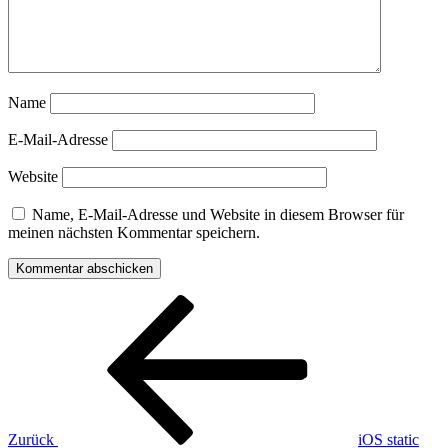
Name
E-Mail-Adresse
Website
Name, E-Mail-Adresse und Website in diesem Browser für
meinen nächsten Kommentar speichern.
Beitragsnavigation
Vorheriger
Beitrag
Zurück
iOS static