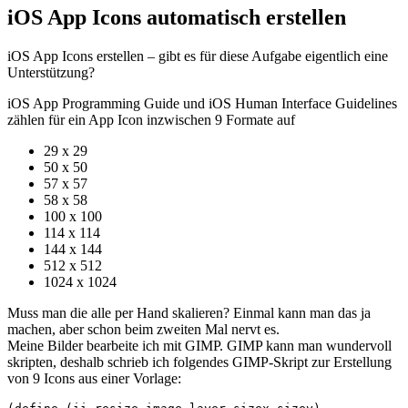
iOS App Icons automatisch erstellen
iOS App Icons erstellen – gibt es für diese Aufgabe eigentlich eine
Unterstützung?
iOS App Programming Guide und iOS Human Interface Guidelines
zählen für ein App Icon inzwischen 9 Formate auf
29 x 29
50 x 50
57 x 57
58 x 58
100 x 100
114 x 114
144 x 144
512 x 512
1024 x 1024
Muss man die alle per Hand skalieren? Einmal kann man das ja
machen, aber schon beim zweiten Mal nervt es.
Meine Bilder bearbeite ich mit GIMP. GIMP kann man wundervoll
skripten, deshalb schrieb ich folgendes GIMP-Skript zur Erstellung
von 9 Icons aus einer Vorlage: