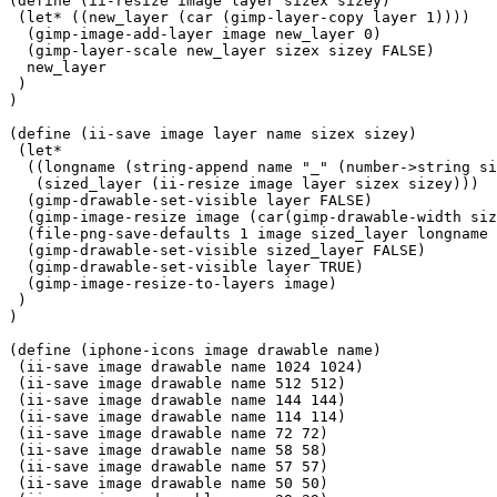
(define (ii-resize image layer sizex sizey)

 (let* ((new_layer (car (gimp-layer-copy layer 1))))

  (gimp-image-add-layer image new_layer 0)

  (gimp-layer-scale new_layer sizex sizey FALSE)

  new_layer

 )

)

(define (ii-save image layer name sizex sizey)

 (let*

  ((longname (string-append name "_" (number->string si
   (sized_layer (ii-resize image layer sizex sizey)))

  (gimp-drawable-set-visible layer FALSE)

  (gimp-image-resize image (car(gimp-drawable-width siz
  (file-png-save-defaults 1 image sized_layer longname 
  (gimp-drawable-set-visible sized_layer FALSE)

  (gimp-drawable-set-visible layer TRUE)

  (gimp-image-resize-to-layers image)

 )

)

(define (iphone-icons image drawable name)

 (ii-save image drawable name 1024 1024)

 (ii-save image drawable name 512 512)

 (ii-save image drawable name 144 144)

 (ii-save image drawable name 114 114)

 (ii-save image drawable name 72 72)

 (ii-save image drawable name 58 58)

 (ii-save image drawable name 57 57)

 (ii-save image drawable name 50 50)
