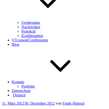
Gerätestatus
Nachrichten
Protokoll
Konfiguration
VTconsoleConfigurator
Blog
Kontakt
Portfolio
Datenschutz
Deutsch
Veröffentlicht
11. März 2012
30. Dezember 2012
von
Frank Hintsch
am