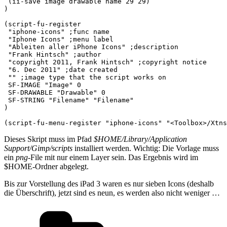
 (ii-save image drawable name 29 29)

)

(script-fu-register

 "iphone-icons" ;func name

 "Iphone Icons" ;menu label

 "Ableiten aller iPhone Icons" ;description

 "Frank Hintsch" ;author

 "copyright 2011, Frank Hintsch" ;copyright notice

 "6. Dec 2011" ;date created

 "" ;image type that the script works on

 SF-IMAGE "Image" 0

 SF-DRAWABLE "Drawable" 0

 SF-STRING "Filename" "Filename"

)

(script-fu-menu-register "iphone-icons" "<Toolbox>/Xtns
Dieses Skript muss im Pfad
$HOME/Library/Application
Support/Gimp/scripts
installiert werden. Wichtig: Die Vorlage muss
ein
png
-File mit nur einem Layer sein. Das Ergebnis wird im
$HOME-Ordner abgelegt.
Bis zur Vorstellung des iPad 3 waren es nur sieben Icons (deshalb
die Überschrift), jetzt sind es neun, es werden also nicht weniger …
Kategorien