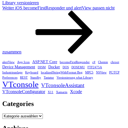
Library versionieren
Nächster
Weiter
iOS becomeFirstResponder und alertView passen nicht
Beitrag
zusammen
ASP.NET Core
alertView
App Icon
becomeFirstResponder
c#
Chemie
chroot
Device Management
Docker
DISM
DOS
DOSEMU
FTF2475A
Industrieanlage
Keyboard
localizedStringWithFormat Bug
MPC5
NSView
PC/TCP
Preferences
REST
Standby
Tastatur
Versionierung what Library
VTconsole
VTconsoleAssistant
VTconsoleConfigurator
Xcode
X11
Xamarin
Categories
Categories