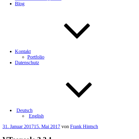
Blog
Kontakt
Portfolio
Datenschutz
Deutsch
English
Veröffentlicht
31. Januar 2017
15. Mai 2017
von
Frank Hintsch
am