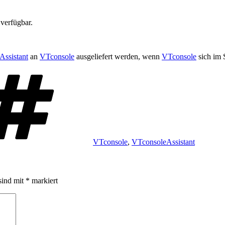
verfügbar.
ssistant
an
VTconsole
ausgeliefert werden, wenn
VTconsole
sich im S
Schlagwörter
VTconsole
,
VTconsoleAssistant
sind mit
*
markiert