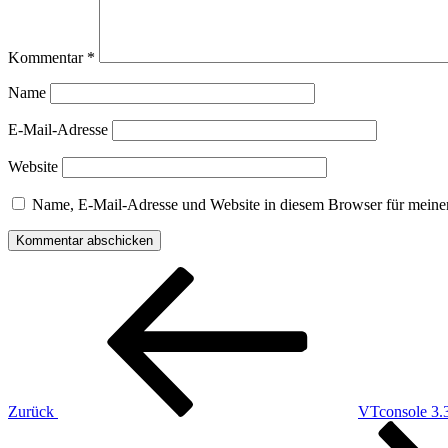
Kommentar
*
Name
E-Mail-Adresse
Website
Name, E-Mail-Adresse und Website in diesem Browser für meine
Beitragsnavigation
Vorheriger
Beitrag
Zurück
VTconsole 3.
Nächster
Beitrag