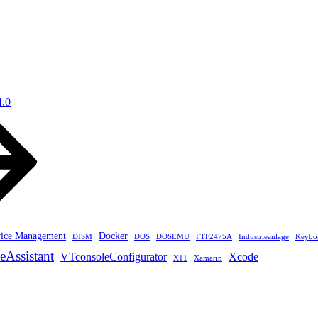
4.0
ice Management
Docker
DISM
DOS
DOSEMU
FTF2475A
Industrieanlage
Keybo
eAssistant
VTconsoleConfigurator
Xcode
X11
Xamarin