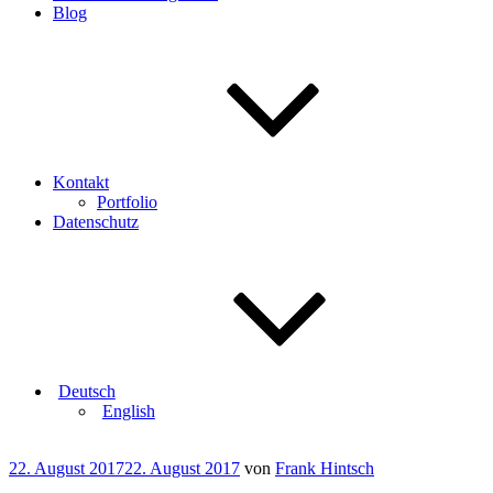
Blog
Kontakt
Portfolio
Datenschutz
Deutsch
English
Veröffentlicht
22. August 2017
22. August 2017
von
Frank Hintsch
am