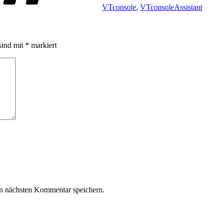
VTconsole
,
VTconsoleAssistant
sind mit
*
markiert
n nächsten Kommentar speichern.