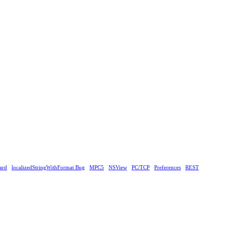
ard
localizedStringWithFormat Bug
MPC5
NSView
PC/TCP
Preferences
REST